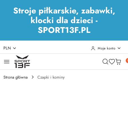
Stroje piłkarskie, zabawki,
klocki dla dzieci -
SPORT13F.PL
PLN
Moje konto
Przejdź do treści głównej
Przejdź do wyszukiwarki
Przejdź do moje konto
Przejdź do menu głównego
Przejdź do opisu produktu
Przejdź do stopki
Strona główna
Czapki i kominy