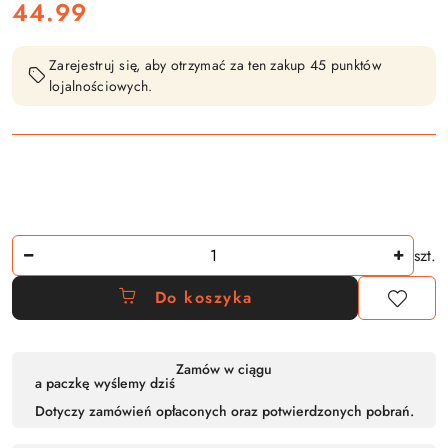
cena:
44.99
Zarejestruj się, aby otrzymać za ten zakup 45 punktów
lojalnościowych.
Ilość
szt.
Do koszyka
Dostępność
Zamów w ciągu
a paczkę wyślemy dziś
,
Dotyczy zamówień opłaconych oraz potwierdzonych pobrań.
płatność