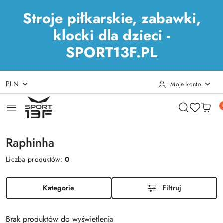
Stroje piłkarskie, zabawki,
klocki dla dzieci -
SPORT13F.PL
PLN
Moje konto
Przejdź do treści głównej
Przejdź do wyszukiwarki
Przejdź do moje konto
Przejdź do menu głównego
Przejdź do stopki
Raphinha
Liczba produktów:
0
Kategorie
Filtruj
Brak produktów do wyświetlenia