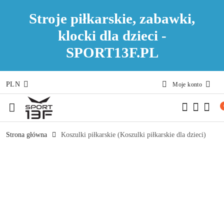
Stroje piłkarskie, zabawki,
klocki dla dzieci -
SPORT13F.PL
PLN
Moje konto
Przejdź do treści głównej
Przejdź do wyszukiwarki
Przejdź do moje konto
Przejdź do menu głównego
Przejdź do opisu produktu
Przejdź do stopki
Strona główna
Koszulki piłkarskie (Koszulki piłkarskie dla dzieci)