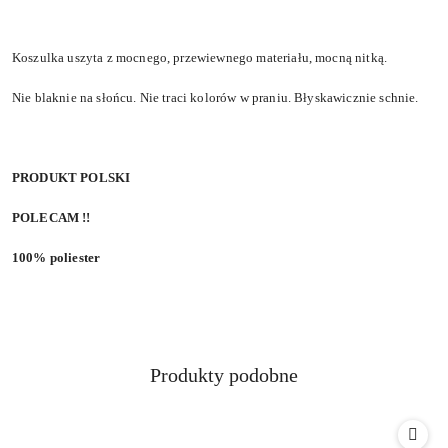
Koszulka uszyta z mocnego, przewiewnego materiału, mocną nitką.
Nie blaknie na słońcu. Nie traci kolorów w praniu. Błyskawicznie schnie.
PRODUKT POLSKI
POLECAM !!
100% poliester
Produkty
Produkty podobne
Pomiń karuzelę produktów
o
statusie: