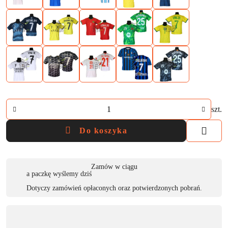
Ilość
szt.
Do koszyka
Dostępność
Zamów w ciągu
a paczkę wyślemy dziś
,
Dotyczy zamówień opłaconych oraz potwierdzonych pobrań.
płatność
i
dostawa