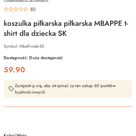
PRODUCENTA:
(0)
koszulka piłkarska piłkarska MBAPPE t-
shirt dla dziecka SK
Symbol:
MbaR-nieb-SK
Dostępność:
Duża dostępność
cena:
59.90
Zarejestruj się, aby otrzymać za ten zakup 60 punktów
lojalnościowych.
Wariant
Kolor/Wzór