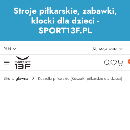
Stroje piłkarskie, zabawki,
klocki dla dzieci -
SPORT13F.PL
PLN
Moje konto
Przejdź do treści głównej
Przejdź do wyszukiwarki
Przejdź do moje konto
Przejdź do menu głównego
Przejdź do opisu produktu
Przejdź do stopki
Strona główna
Koszulki piłkarskie (Koszulki piłkarskie dla dzieci)