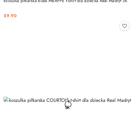
koszulka piłkarska biała MBAPPE t-shirt dla dziecka Real Madryt SK
59.90
Cena: