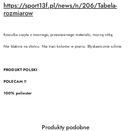
https://sport13f.pl/news/n/206/Tabela-
rozmiarow
Koszulka uszyta z mocnego, przewiewnego materiału, mocną nitką.
Nie blaknie na słońcu. Nie traci kolorów w praniu. Błyskawicznie schnie.
PRODUKT POLSKI
POLECAM !!
100% poliester
Produkty
Produkty podobne
Pomiń karuzelę produktów