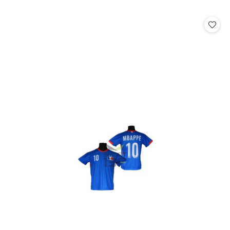
o
statusie: