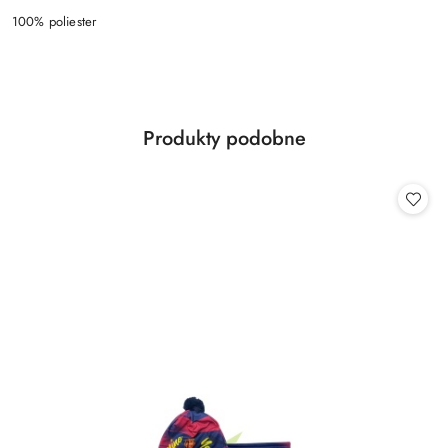
100% poliester
Produkty
Produkty podobne
Pomiń karuzelę produktów
o
statusie: