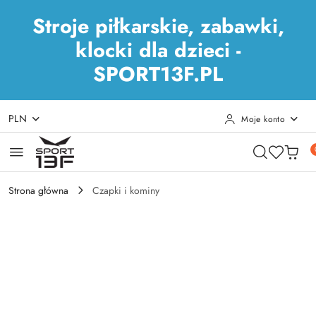
Stroje piłkarskie, zabawki,
klocki dla dzieci -
SPORT13F.PL
PLN
Moje konto
Przejdź do treści głównej
Przejdź do wyszukiwarki
Przejdź do moje konto
Przejdź do menu głównego
Przejdź do opisu produktu
Przejdź do stopki
Strona główna
Czapki i kominy