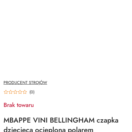
NAZWA
PRODUCENT STROJÓW
PRODUCENTA:
(0)
Brak towaru
MBAPPE VINI BELLINGHAM czapka
dziecięca ocieplona polarem