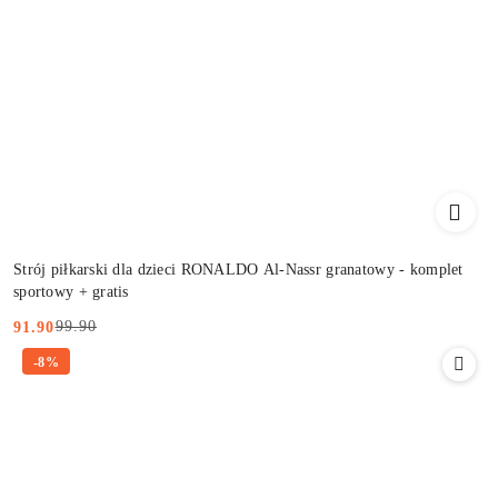
Strój piłkarski dla dzieci RONALDO Al-Nassr granatowy - komplet
sportowy + gratis
99.90
91.90
Cena
Cena
-8%
promocyjna:
przed
promocją: