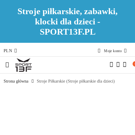
Stroje piłkarskie, zabawki,
klocki dla dzieci -
SPORT13F.PL
PLN
Moje konto
Przejdź do treści głównej
Przejdź do wyszukiwarki
Przejdź do moje konto
Przejdź do menu głównego
Przejdź do opisu produktu
Przejdź do stopki
Strona główna
Stroje Piłkarskie (Stroje piłkarskie dla dzieci)