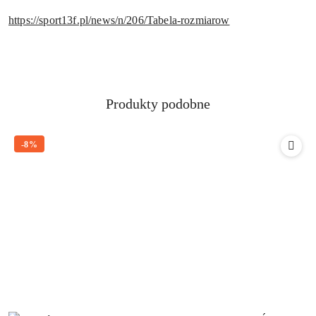
https://sport13f.pl/news/n/206/Tabela-rozmiarow
Produkty
Produkty podobne
Pomiń karuzelę produktów
o
statusie:
-8%