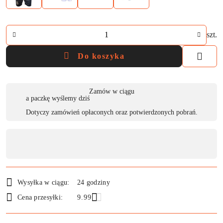
Ilość
szt.
Do koszyka
Dostępność
Zamów w ciągu
a paczkę wyślemy dziś
,
Dotyczy zamówień opłaconych oraz potwierdzonych pobrań.
płatność
i
dostawa
Wysyłka w ciągu:
24 godziny
Cena przesyłki:
9.99