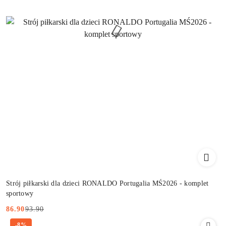
Strój piłkarski dla dzieci RONALDO Portugalia MŚ2026 - komplet
sportowy
93.90
86.90
Cena
Cena
-8%