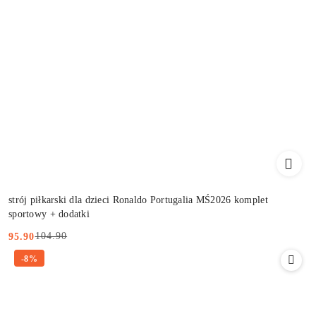
strój piłkarski dla dzieci Ronaldo Portugalia MŚ2026 komplet
sportowy + dodatki
104.90
95.90
Cena
Cena
-8%
promocyjna:
przed
promocją: