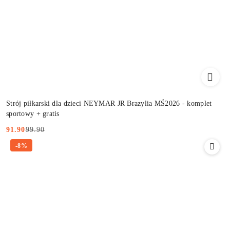
Strój piłkarski dla dzieci NEYMAR JR Brazylia MŚ2026 - komplet
sportowy + gratis
99.90
91.90
Cena
Cena
-8%
promocyjna:
przed
promocją: