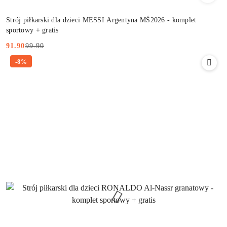
Strój piłkarski dla dzieci MESSI Argentyna MŚ2026 - komplet
sportowy + gratis
99.90
91.90
Cena
Cena
-8%
promocyjna:
przed
promocją: