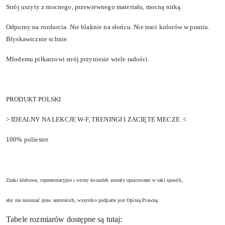
Strój uszyty z mocnego, przewiewnego materiału, mocną nitką.
Odporny na rozdarcia. Nie blaknie na słońcu. Nie traci kolorów w praniu.
Błyskawicznie schnie.
Młodemu piłkarzowi strój przyniesie wiele radości.
PRODUKT POLSKI
> IDEALNY NA LEKCJE W-F, TRENINGI I ZACIĘTE MECZE. <
100% poliester
Znaki klubowe, reprezentacyjne i wzory koszulek zostały opracowane w taki sposób,
aby nie naruszać praw autorskich, wszystko podparte jest Opinią Prawną.
Tabele rozmiarów dostępne są tutaj: