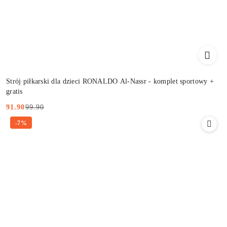
Strój piłkarski dla dzieci RONALDO Al-Nassr - komplet sportowy +
gratis
99.90
91.90
Cena
Cena
-7%
promocyjna:
przed
promocją: