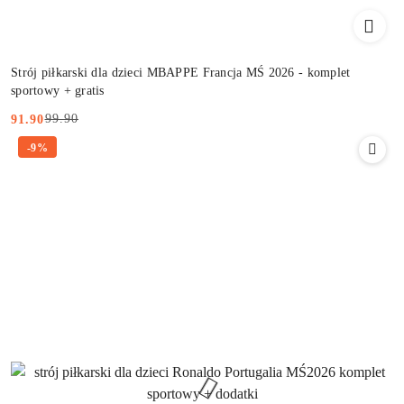
Strój piłkarski dla dzieci MBAPPE Francja MŚ 2026 - komplet
sportowy + gratis
99.90
91.90
Cena
Cena
-9%
promocyjna:
przed
promocją: