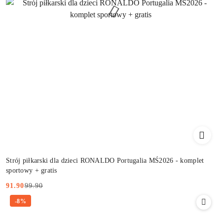
Strój piłkarski dla dzieci RONALDO Portugalia MŚ2026 - komplet
sportowy + gratis
99.90
91.90
Cena
Cena
-8%
promocyjna:
przed
promocją: