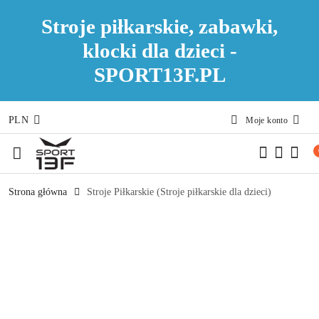
Stroje piłkarskie, zabawki,
klocki dla dzieci -
SPORT13F.PL
PLN
Moje konto
Przejdź do treści głównej
Przejdź do wyszukiwarki
Przejdź do moje konto
Przejdź do menu głównego
Przejdź do opisu produktu
Przejdź do stopki
Strona główna
Stroje Piłkarskie (Stroje piłkarskie dla dzieci)