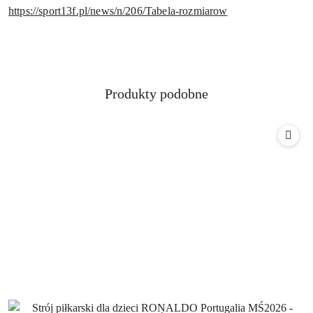
https://sport13f.pl/news/n/206/Tabela-rozmiarow
Produkty
Produkty podobne
Pomiń karuzelę produktów
o
statusie: