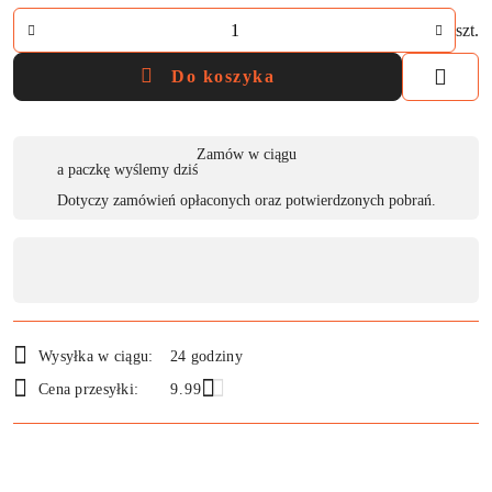
Ilość
szt.
Do koszyka
Dostępność
Zamów w ciągu
a paczkę wyślemy dziś
,
Dotyczy zamówień opłaconych oraz potwierdzonych pobrań.
płatność
i
dostawa
Wysyłka w ciągu:
24 godziny
Cena przesyłki:
9.99