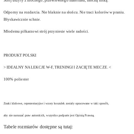
Strój uszyty z mocnego, przewiewnego materiału, mocną nitką.
Odporny na rozdarcia. Nie blaknie na słońcu. Nie traci kolorów w praniu.
Błyskawicznie schnie.
Młodemu piłkarzowi strój przyniesie wiele radości.
PRODUKT POLSKI
> IDEALNY NA LEKCJE W-F, TRENINGI I ZACIĘTE MECZE. <
100% poliester
Znaki klubowe, reprezentacyjne i wzory koszulek zostały opracowane w taki sposób,
aby nie naruszać praw autorskich, wszystko podparte jest Opinią Prawną.
Tabele rozmiarów dostępne są tutaj: