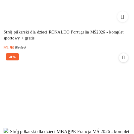
Strój piłkarski dla dzieci RONALDO Portugalia MŚ2026 - komplet
sportowy + gratis
99.90
91.90
Cena
Cena
-8%
promocyjna:
przed
promocją: