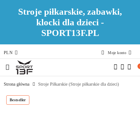
Stroje piłkarskie, zabawki,
klocki dla dzieci -
SPORT13F.PL
PLN
Moje konto
Przejdź do treści głównej
Przejdź do wyszukiwarki
Przejdź do moje konto
Przejdź do menu głównego
Przejdź do opisu produktu
Przejdź do stopki
Strona główna
Stroje Piłkarskie (Stroje piłkarskie dla dzieci)
Bestseller