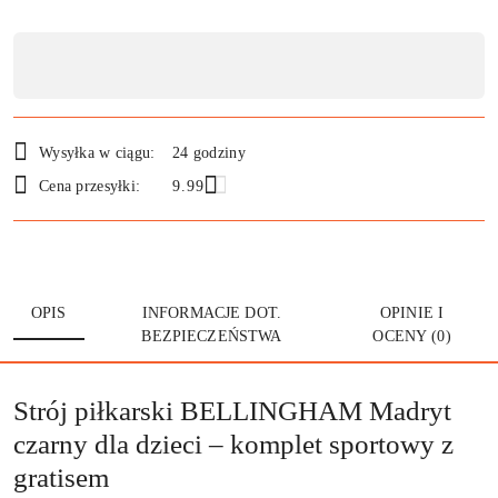
Dostępność
,
płatność
i
Wysyłka w ciągu:
24 godziny
dostawa
Cena przesyłki:
9.99
OPIS
INFORMACJE DOT.
OPINIE I
BEZPIECZEŃSTWA
OCENY (0)
Strój piłkarski BELLINGHAM Madryt
czarny dla dzieci – komplet sportowy z
gratisem