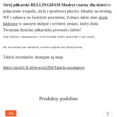
Strój piłkarski BELLINGHAM Madryt czarny dla dzieci
to
połączenie wygody, stylu i sportowej jakości. Idealny na trening,
WF i zabawę na świeżym powietrzu. Zobacz także inne
stroje
klubowe
w naszym sklepie i wybierz zestaw, który doda
Twojemu dziecku piłkarskiej pewności siebie!
Znaki klubowe, reprezentacyjne i wzory koszulek zostały opracowane w taki sposób,
aby nie naruszać praw autorskich, wszystko podparte jest Opinią Prawną.
Tabele rozmiarów dostępne są tutaj:
https://sport13f.pl/news/n/206/Tabela-rozmiarow
Produkty
Produkty podobne
Pomiń karuzelę produktów
o
statusie:
-8%