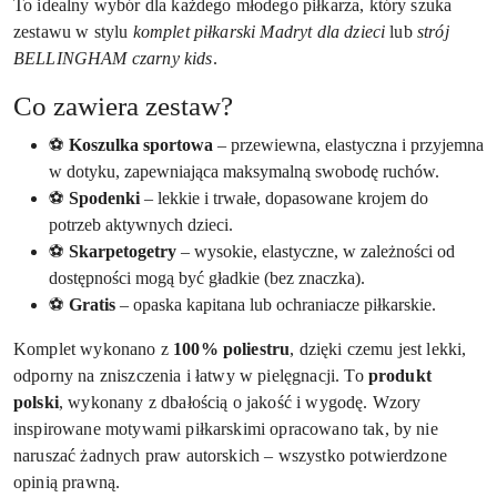
To idealny wybór dla każdego młodego piłkarza, który szuka
zestawu w stylu
komplet piłkarski Madryt dla dzieci
lub
strój
BELLINGHAM czarny kids
.
Co zawiera zestaw?
⚽
Koszulka sportowa
– przewiewna, elastyczna i przyjemna
w dotyku, zapewniająca maksymalną swobodę ruchów.
⚽
Spodenki
– lekkie i trwałe, dopasowane krojem do
potrzeb aktywnych dzieci.
⚽
Skarpetogetry
– wysokie, elastyczne, w zależności od
dostępności mogą być gładkie (bez znaczka).
⚽
Gratis
– opaska kapitana lub ochraniacze piłkarskie.
Komplet wykonano z
100% poliestru
, dzięki czemu jest lekki,
odporny na zniszczenia i łatwy w pielęgnacji. To
produkt
polski
, wykonany z dbałością o jakość i wygodę. Wzory
inspirowane motywami piłkarskimi opracowano tak, by nie
naruszać żadnych praw autorskich – wszystko potwierdzone
opinią prawną.