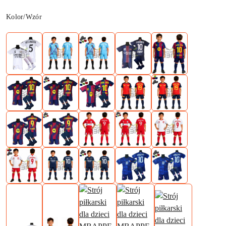
Wariant
Kolor/Wzór