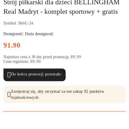
Strój piłkarski dla dzieci BELLINGHAM
Real Madryt - komplet sportowy + gratis
Symbol:
BeliC-24
Dostępność:
Duża dostępność
Cena:
91.90
Najniższa cena z 30 dni przed promocją:
89.99
Cena regularna:
99.90
Do końca promocji pozostało:
Zarejestruj się, aby otrzymać za ten zakup 92 punktów
lojalnościowych.