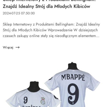
artykułu:
Znajdź Idealny Strój dla Młodych Kibiców
Data
2024-07-25 07:50:00
dodania:
Treść
Sklep Internetowy z Produktami Bellingham: Znajdź Idealny
artykułu:
Strój dla Młodych Kibiców Wprowadzenie W dzisiejszych
czasach zakupy online stały się nieodłącznym elementem
codziennego życia. Sklep internetowy oferuje wygodę,
szeroki wybór ...
Więcej