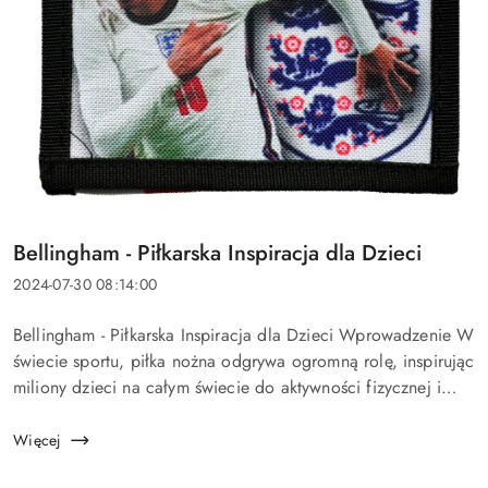
Tytuł
Bellingham - Piłkarska Inspiracja dla Dzieci
artykułu:
Data
2024-07-30 08:14:00
dodania:
Treść
Bellingham - Piłkarska Inspiracja dla Dzieci Wprowadzenie W
artykułu:
świecie sportu, piłka nożna odgrywa ogromną rolę, inspirując
miliony dzieci na całym świecie do aktywności fizycznej i
dążenia do sportowych marzeń. Jednym z najnowszych idoli
młodych piłkarzy je...
Więcej