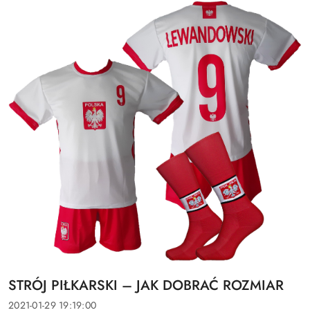
Tytuł
STRÓJ PIŁKARSKI – JAK DOBRAĆ ROZMIAR
artykułu:
Data
2021-01-29 19:19:00