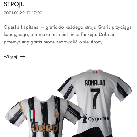
artykułu:
STROJU
Data
2021-01-29 19:17:00
dodania:
Treść
Opaska kapitana – gratis do każdego stroju Gratis przyciąga
artykułu:
kupującego, ale może też mieć inne funkcje. Dobrze
przemyślany gratis może zadowolić obie strony
transakcji.Wiem, że komplety piłkarskie są dla dzieci
prezentem, który sprawia im wie...
Więcej