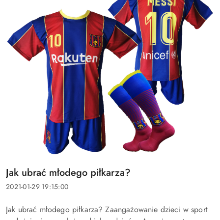
Tytuł
Jak ubrać młodego piłkarza?
artykułu:
Data
2021-01-29 19:15:00
dodania:
Treść
Jak ubrać młodego piłkarza? Zaangażowanie dzieci w sport