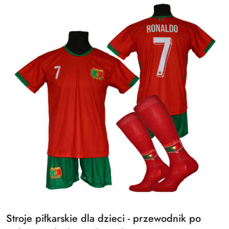
Tytuł
Stroje piłkarskie dla dzieci - przewodnik po
artykułu: