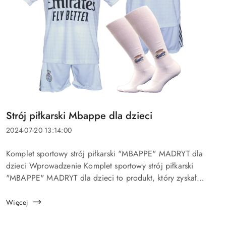
Tytuł
Strój piłkarski Mbappe dla dzieci
artykułu:
Data
2024-07-20 13:14:00
dodania:
Treść
Komplet sportowy strój piłkarski "MBAPPE" MADRYT dla
artykułu:
dzieci Wprowadzenie Komplet sportowy strój piłkarski
"MBAPPE" MADRYT dla dzieci to produkt, który zyskał
ogromną popularność wśród młodych miłośników piłki
nożnej. Ofe...
Więcej