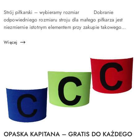
dodania:
Treść
Strój piłkarski – wybieramy rozmiar Dobranie
artykułu:
odpowiedniego rozmiaru stroju dla małego piłkarza jest
niezmiernie istotnym elementem przy zakupie takowego
kompletu. Dzieci szybko rosną więc warto kupić...
Więcej
Tytuł
OPASKA KAPITANA – GRATIS DO KAŻDEGO