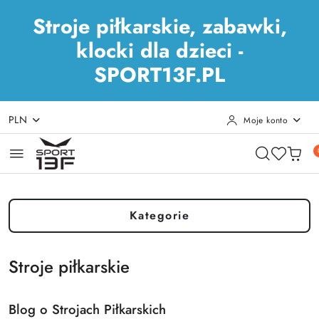
Stroje piłkarskie, zabawki,
klocki dla dzieci -
SPORT13F.PL
PLN
Moje konto
Przejdź do treści głównej
Przejdź do wyszukiwarki
Przejdź do moje konto
Przejdź do menu głównego
Przejdź do stopki
Kategorie
Stroje piłkarskie
Blog o Strojach Piłkarskich