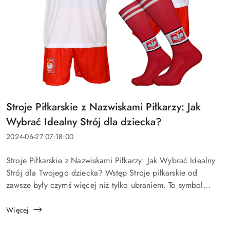
Tytuł
Stroje Piłkarskie z Nazwiskami Piłkarzy: Jak
artykułu:
Wybrać Idealny Strój dla dziecka?
Data
2024-06-27 07:18:00
dodania:
Treść
Stroje Piłkarskie z Nazwiskami Piłkarzy: Jak Wybrać Idealny
artykułu:
Strój dla Twojego dziecka? Wstęp Stroje piłkarskie od
zawsze były czymś więcej niż tylko ubraniem. To symbol
przynależności do drużyny, manifestacja wsparcia dla
ulubionych piłkarzy oraz w...
Więcej