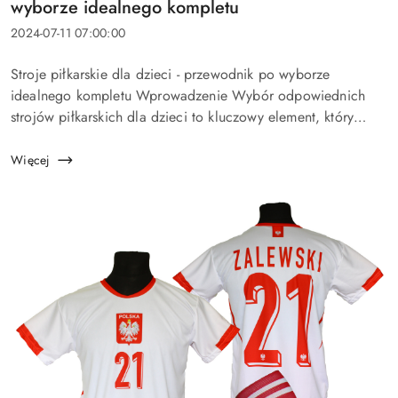
wyborze idealnego kompletu
Data
2024-07-11 07:00:00
dodania:
Treść
Stroje piłkarskie dla dzieci - przewodnik po wyborze
artykułu:
idealnego kompletu Wprowadzenie Wybór odpowiednich
strojów piłkarskich dla dzieci to kluczowy element, który
może znacząco wpłynąć na komfort i wyniki młodych
piłkarzy. W artykule o...
Więcej