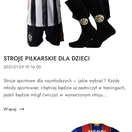
Tytuł
STROJE PIŁKARSKIE DLA DZIECI
artykułu:
Data
2021-01-29 19:16:00
dodania:
Treść
Stroje sportowe dla najmłodszych – jakie wybrać? Każdy
artykułu:
młody sportowiec chętniej będzie uczestniczył w treningach,
jeżeli będzie mógł ćwiczyć w wymarzonym stroju
sportowym.Na rynku można spotkać wiele propozycji strojów
sportowych zar&...
Więcej