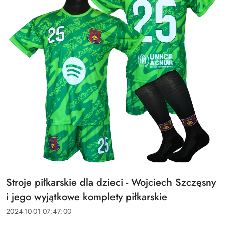
Tytuł
Stroje piłkarskie dla dzieci - Wojciech Szczęsny
artykułu:
i jego wyjątkowe komplety piłkarskie
Data
2024-10-01 07:47:00
dodania: