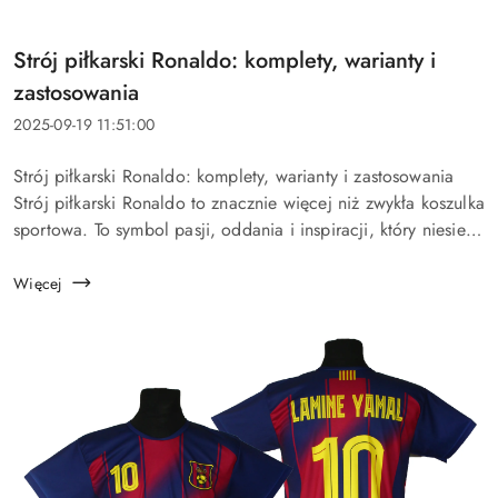
Tytuł
Strój piłkarski Ronaldo: komplety, warianty i
artykułu:
zastosowania
Data
2025-09-19 11:51:00
dodania:
Treść
Strój piłkarski Ronaldo: komplety, warianty i zastosowania
artykułu:
Strój piłkarski Ronaldo to znacznie więcej niż zwykła koszulka
sportowa. To symbol pasji, oddania i inspiracji, który niesie
ze sobą legenda futbolu – Cristiano Ronaldo....
Więcej