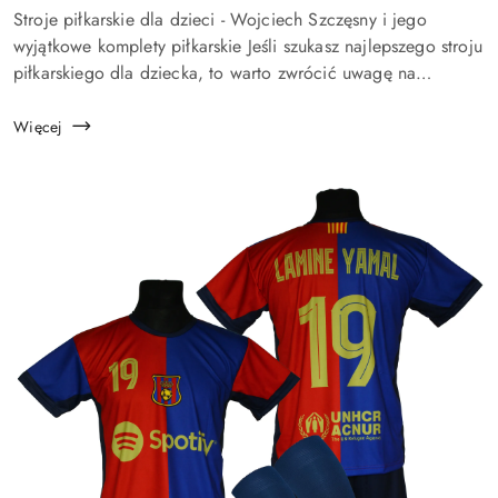
Treść
Stroje piłkarskie dla dzieci - Wojciech Szczęsny i jego
artykułu:
wyjątkowe komplety piłkarskie Jeśli szukasz najlepszego stroju
piłkarskiego dla dziecka, to warto zwrócić uwagę na
produkty inspirowane karierą jednego z najwybitniejszych
polskich bramkarzy &...
Więcej