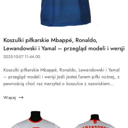
Tytuł
Koszulki piłkarskie Mbappé, Ronaldo,
artykułu:
Lewandowski i Yamal – przegląd modeli i wersji
Data
2025-10-07 11:44:00
dodania:
Treść
Koszulki piłkarskie Mbappé, Ronaldo, Lewandowski i Yamal
artykułu:
– przegląd modeli i wersji Jeśli jesteś fanem piłki nożnej, z
pewnością choć raz marzyłeś o koszulce z nazwiskiem
swojego ulubionego zawodnika. Kylian Mbappé, Cristiano
Ronaldo, ...
Więcej