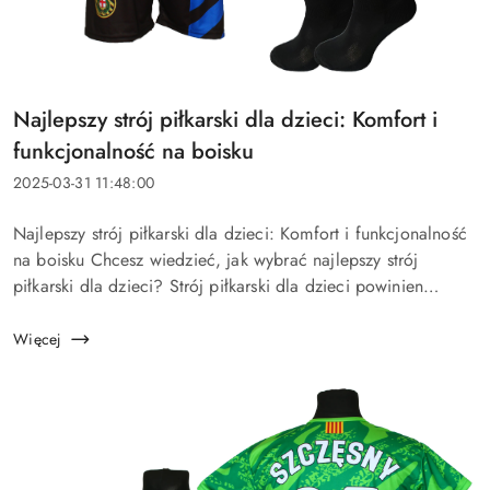
Tytuł
Najlepszy strój piłkarski dla dzieci: Komfort i
artykułu:
funkcjonalność na boisku
Data
2025-03-31 11:48:00
dodania:
Treść
Najlepszy strój piłkarski dla dzieci: Komfort i funkcjonalność
artykułu:
na boisku Chcesz wiedzieć, jak wybrać najlepszy strój
piłkarski dla dzieci? Strój piłkarski dla dzieci powinien
wspierać komfort, swobodę ruchów i bezpieczeństwo na...
Więcej