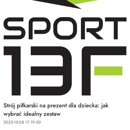
Tytuł
Strój piłkarski na prezent dla dziecka: jak
artykułu:
wybrać idealny zestaw
Data
2025-10-28 17:19:00
dodania: