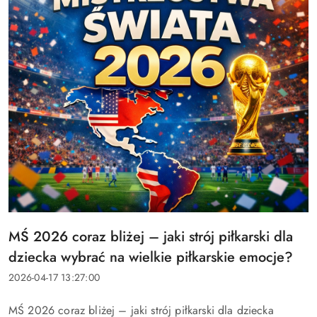
Tytuł
MŚ 2026 coraz bliżej – jaki strój piłkarski dla
artykułu:
dziecka wybrać na wielkie piłkarskie emocje?
Data
2026-04-17 13:27:00
dodania:
Treść
MŚ 2026 coraz bliżej – jaki strój piłkarski dla dziecka