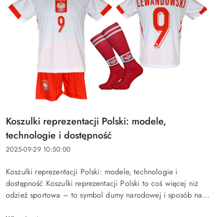
Tytuł
Koszulki reprezentacji Polski: modele,
artykułu:
technologie i dostępność
Data
2025-09-29 10:50:00
dodania:
Treść
Koszulki reprezentacji Polski: modele, technologie i
artykułu:
dostępność Koszulki reprezentacji Polski to coś więcej niż
odzież sportowa – to symbol dumy narodowej i sposób na
okazanie wsparcia biało-czerwonym. W tym przewodniku