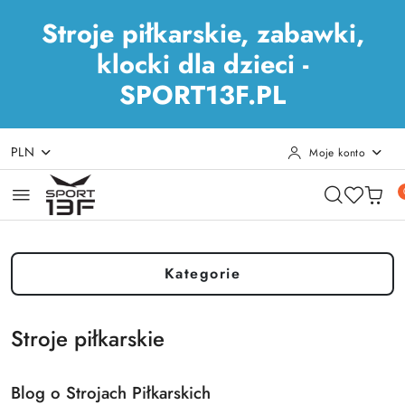
Stroje piłkarskie, zabawki,
klocki dla dzieci -
SPORT13F.PL
PLN
Moje konto
Przejdź do treści głównej
Przejdź do wyszukiwarki
Przejdź do moje konto
Przejdź do menu głównego
Przejdź do stopki
Kategorie
Stroje piłkarskie
Blog o Strojach Piłkarskich