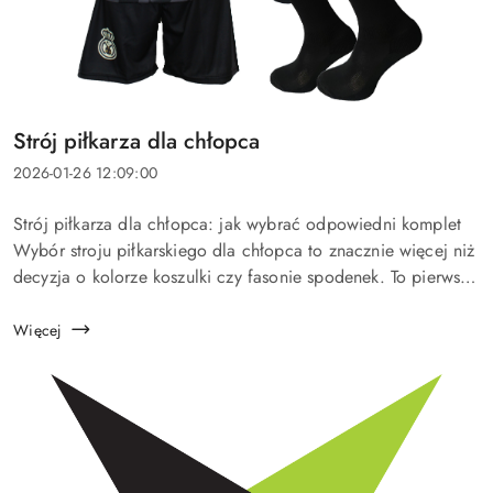
Tytuł
Strój piłkarza dla chłopca
artykułu:
Data
2026-01-26 12:09:00
dodania:
Treść
Strój piłkarza dla chłopca: jak wybrać odpowiedni komplet
artykułu:
Wybór stroju piłkarskiego dla chłopca to znacznie więcej niż
decyzja o kolorze koszulki czy fasonie spodenek. To pierwszy
krok w stronę sportowej pasji — moment, w którym...
Więcej