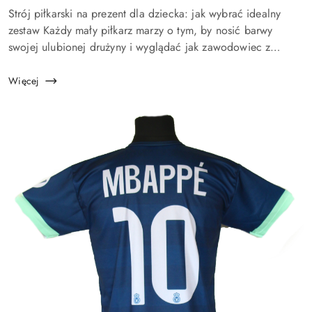
Treść
Strój piłkarski na prezent dla dziecka: jak wybrać idealny
artykułu:
zestaw Każdy mały piłkarz marzy o tym, by nosić barwy
swojej ulubionej drużyny i wyglądać jak zawodowiec z
boiska. Dlatego strój piłkarski to prezent, który zawsze
wywołuje uś...
Więcej