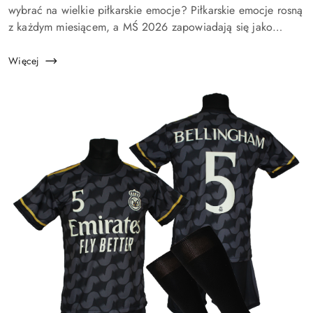
artykułu:
wybrać na wielkie piłkarskie emocje? Piłkarskie emocje rosną
z każdym miesiącem, a MŚ 2026 zapowiadają się jako
wydarzenie, które ponownie rozbudzi wyobraźnię dzieci,
nastolatk&o...
Więcej