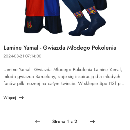
Tytuł
Lamine Yamal - Gwiazda Młodego Pokolenia
artykułu:
Data
2024-08-21 07:14:00
dodania:
Treść
Lamine Yamal - Gwiazda Młodego Pokolenia Lamine Yamal,
artykułu:
młoda gwiazda Barcelony, staje się inspiracją dla młodych
fanów piłki nożnej na całym świecie. W sklepie Sport13f.pl
znajdziesz szeroki wybór produktów dedykowanych t...
Więcej