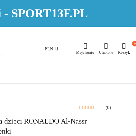
eci - SPORT13F.PL
0
PLN
Moje konto
Ulubione
Koszyk
(0)
 dla dzieci RONALDO Al-Nassr
enki