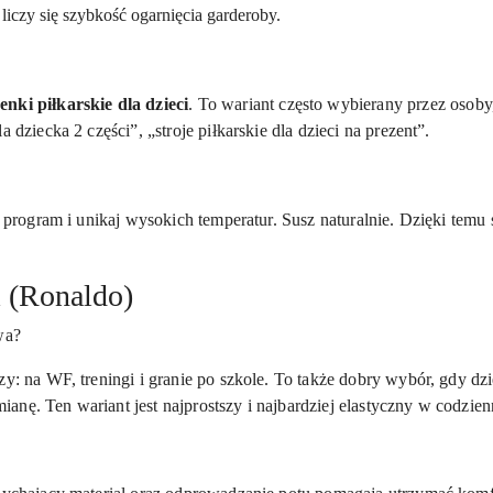
i liczy się szybkość ogarnięcia garderoby.
enki piłkarskie dla dzieci
. To wariant często wybierany przez osoby, 
 dziecka 2 części”, „stroje piłkarskie dla dzieci na prezent”.
y program i unikaj wysokich temperatur. Susz naturalnie. Dzięki temu
 (Ronaldo)
wa?
zy: na WF, treningi i granie po szkole. To także dobry wybór, gdy dz
 zmianę. Ten wariant jest najprostszy i najbardziej elastyczny w codzi