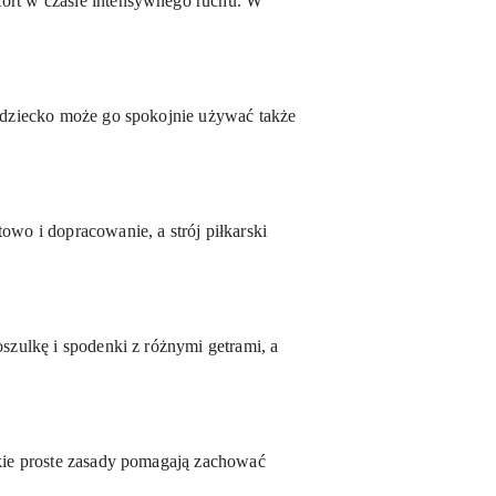
fort w czasie intensywnego ruchu. W
c dziecko może go spokojnie używać także
owo i dopracowanie, a strój piłkarski
szulkę i spodenki z różnymi getrami, a
akie proste zasady pomagają zachować