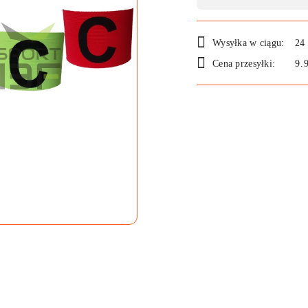
,
płatność
i
Wysyłka w ciągu:
24
Cena przesyłki:
9.
dostawa