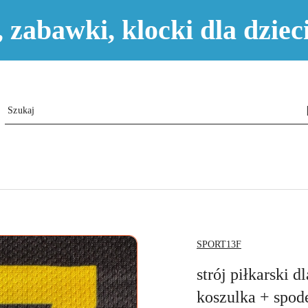
e, zabawki, klocki dla dzi
NAZWA
SPORT13F
PRODUCENTA:
strój piłkarski
koszulka + spod