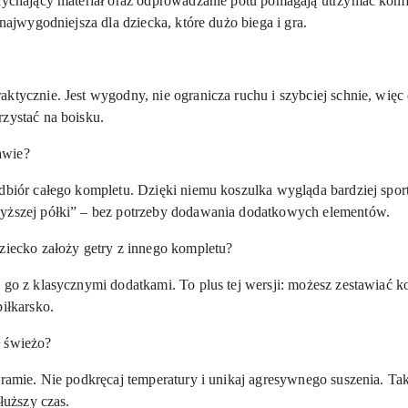
ddychający materiał oraz odprowadzanie potu pomagają utrzymać kom
 najwygodniejsza dla dziecka, które dużo biega i gra.
aktycznie. Jest wygodny, nie ogranicza ruchu i szybciej schnie, wię
rzystać na boisku.
awie?
dbiór całego kompletu. Dzięki niemu koszulka wygląda bardziej sport
wyższej półki” – bez potrzeby dodawania dodatkowych elementów.
dziecko założy getry z innego kompletu?
 go z klasycznymi dodatkami. To plus tej wersji: możesz zestawiać ko
piłkarsko.
ł świeżo?
ogramie. Nie podkręcaj temperatury i unikaj agresywnego suszenia. T
dłuższy czas.