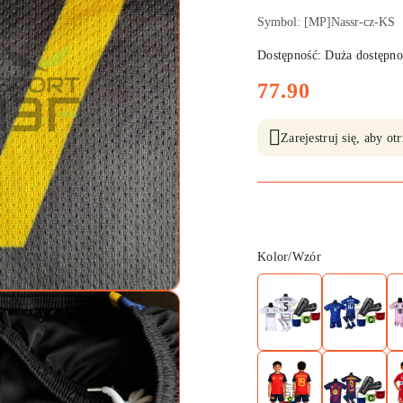
Symbol:
[MP]Nassr-cz-KS
Dostępność:
Duża dostępno
cena:
77.90
Zarejestruj się, aby o
Wariant
Kolor/Wzór