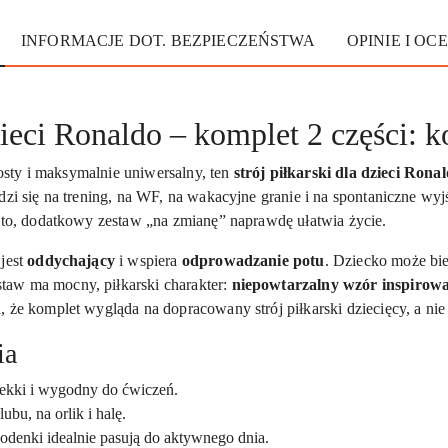
INFORMACJE DOT. BEZPIECZEŃSTWA
OPINIE I OCE
dzieci Ronaldo – komplet 2 części: k
prosty i maksymalnie uniwersalny, ten
strój piłkarski dla dzieci Rona
dzi się na trening, na WF, na wakacyjne granie i na spontaniczne wyjś
ęsto, dodatkowy zestaw „na zmianę” naprawdę ułatwia życie.
 jest
oddychający
i wspiera
odprowadzanie potu
. Dziecko może bie
aw ma mocny, piłkarski charakter:
niepowtarzalny wzór inspirow
a, że komplet wygląda na dopracowany strój piłkarski dziecięcy, a n
ia
ekki i wygodny do ćwiczeń.
ubu, na orlik i halę.
podenki idealnie pasują do aktywnego dnia.