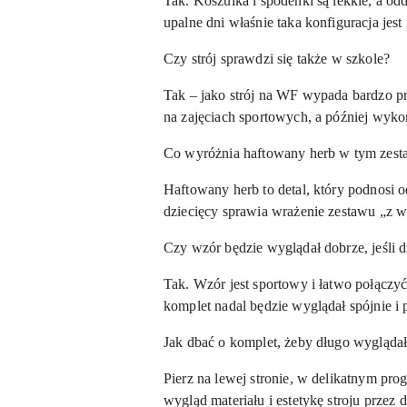
Tak. Koszulka i spodenki są lekkie, a o
upalne dni właśnie taka konfiguracja jest
Czy strój sprawdzi się także w szkole?
Tak – jako strój na WF wypada bardzo pr
na zajęciach sportowych, a później wyko
Co wyróżnia haftowany herb w tym zest
Haftowany herb to detal, który podnosi o
dziecięcy sprawia wrażenie zestawu „z 
Czy wzór będzie wyglądał dobrze, jeśli 
Tak. Wzór jest sportowy i łatwo połączyć
komplet nadal będzie wyglądał spójnie i 
Jak dbać o komplet, żeby długo wygląda
Pierz na lewej stronie, w delikatnym pr
wygląd materiału i estetykę stroju przez 