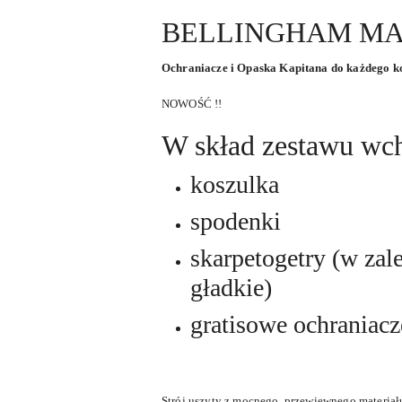
BELLINGHAM MAD
Ochraniacze i Opaska Kapitana do każdego 
NOWOŚĆ !!
W skład zestawu wc
koszulka
spodenki
skarpetogetry (w zal
gładkie)
gratisowe ochraniacz
Strój uszyty z mocnego, przewiewnego materiał