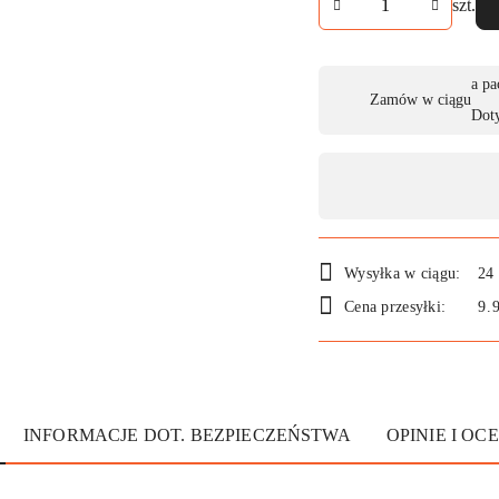
szt.
Dostępność
a pa
Zamów w ciągu
,
Dot
płatność
i
dostawa
Wysyłka w ciągu:
24
Cena przesyłki:
9.
INFORMACJE DOT. BEZPIECZEŃSTWA
OPINIE I OCE