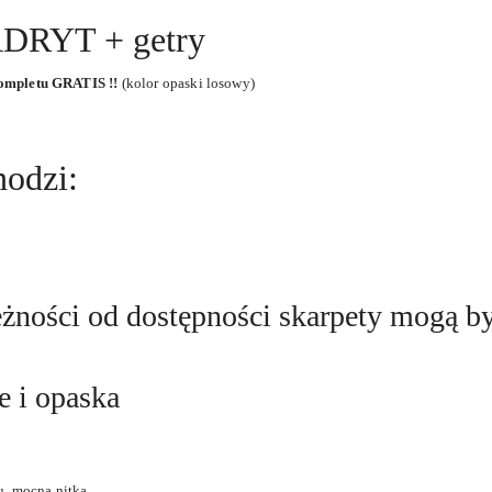
RYT + getry
kompletu GRATIS !!
(kolor opaski losowy)
hodzi:
eżności od dostępności skarpety mogą by
e i opaska
u, mocną nitką.