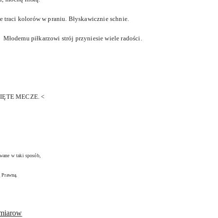
e traci kolorów w praniu. Błyskawicznie schnie.
 Młodemu piłkarzowi strój przyniesie wiele radości.
CIĘTE MECZE. <
owane w taki sposób,
ią Prawną.
zmiarow