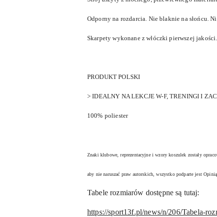
Odporny na rozdarcia. Nie blaknie na słońcu. Ni
Skarpety wykonane z włóczki pierwszej jakości.
PRODUKT POLSKI
> IDEALNY NA LEKCJE W-F, TRENINGI I ZA
100% poliester
Znaki klubowe, reprezentacyjne i wzory koszulek zostały oprac
aby nie naruszać praw autorskich, wszystko podparte jest Opin
Tabele rozmiarów dostępne są tutaj:
https://sport13f.pl/news/n/206/Tabela-ro