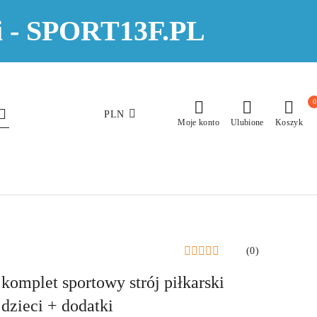
eci - SPORT13F.PL
0
PLN
Moje konto
Ulubione
Koszyk
(0)
plet sportowy strój piłkarski
dzieci + dodatki