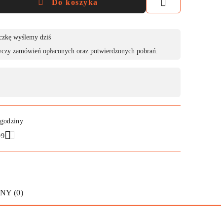
Do koszyka
czkę wyślemy dziś
yczy zamówień opłaconych oraz potwierdzonych pobrań.
 godziny
99
NY (0)