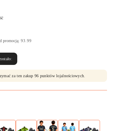
ść
ed promocją:
93.99
ostało:
trzymać za ten zakup 96 punktów lojalnościowych.