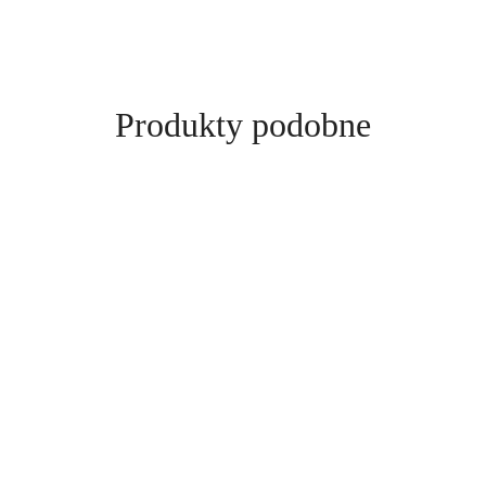
Produkty
Produkty podobne
o
statusie: