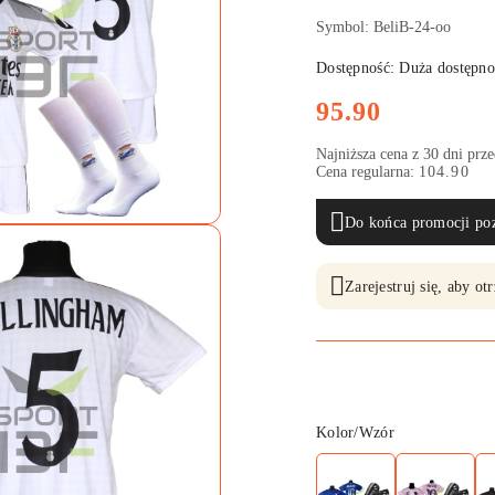
Symbol:
BeliB-24-oo
Dostępność:
Duża dostępno
Cena:
95.90
Najniższa cena z 30 dni prz
Cena regularna:
104.90
Do końca promocji poz
Zarejestruj się, aby o
Wariant
Kolor/Wzór