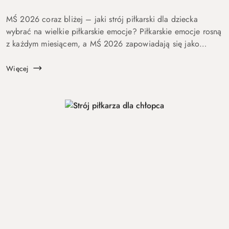
MŚ 2026 coraz bliżej – jaki strój piłkarski dla dziecka
wybrać na wielkie piłkarskie emocje? Piłkarskie emocje rosną
z każdym miesiącem, a MŚ 2026 zapowiadają się jako
wydarzenie, które ponownie rozbudzi wyobraźnię dzieci,
nastolatk&o...
Więcej