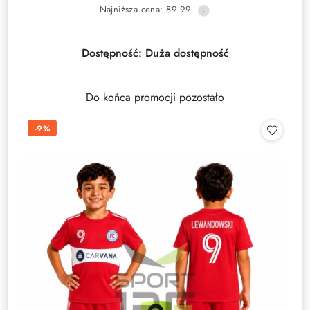
Najniższa
Najniższa cena:
89.99
promocyjna:
cena
z
30
Dostępność:
Duża dostępność
dni
przed
obniżką
Do końca promocji pozostało
-9%