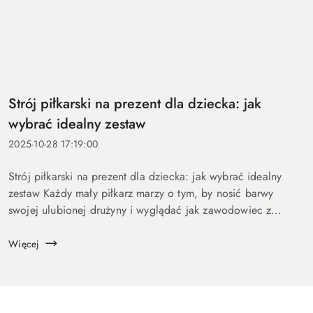
Strój piłkarski na prezent dla dziecka: jak
wybrać idealny zestaw
2025-10-28 17:19:00
Strój piłkarski na prezent dla dziecka: jak wybrać idealny
zestaw Każdy mały piłkarz marzy o tym, by nosić barwy
swojej ulubionej drużyny i wyglądać jak zawodowiec z
boiska. Dlatego strój piłkarski to prezent, który zawsze
wywołuje uś...
Więcej