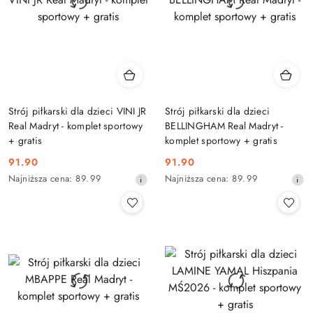
Strój piłkarski dla dzieci VINI JR
Strój piłkarski dla dzieci
Real Madryt - komplet sportowy
BELLINGHAM Real Madryt -
+ gratis
komplet sportowy + gratis
91.90
91.90
Cena
Cena
Najniższa
Najniższa
Najniższa cena:
89.99
Najniższa cena:
89.99
promocyjna:
promocyjna:
cena
cena
z
z
30
30
dni
dni
przed
przed
obniżką
obniżką