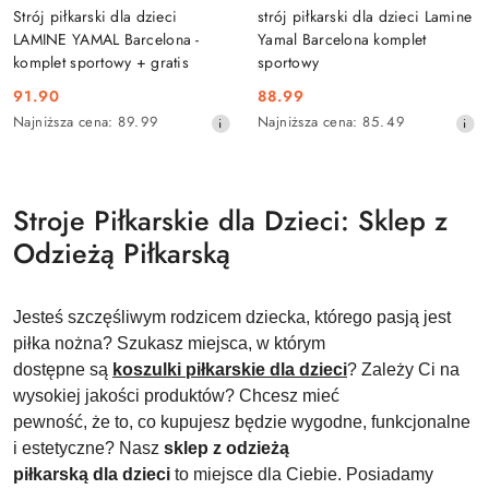
Strój piłkarski dla dzieci
strój piłkarski dla dzieci Lamine
LAMINE YAMAL Barcelona -
Yamal Barcelona komplet
komplet sportowy + gratis
sportowy
91.90
88.99
Cena
Cena
Najniższa
Najniższa
Najniższa cena:
89.99
Najniższa cena:
85.49
promocyjna:
promocyjna:
cena
cena
z
z
30
30
dni
dni
Stroje Piłkarskie dla Dzieci: Sklep z
przed
przed
obniżką
obniżką
Odzieżą Piłkarską
Jesteś szczęśliwym rodzicem dziecka, którego pasją jest
piłka nożna? Szukasz miejsca, w którym
dostępne są
koszulki piłkarskie dla dzieci
? Zależy Ci na
wysokiej jakości produktów? Chcesz mieć
pewność, że to, co kupujesz będzie wygodne, funkcjonalne
i estetyczne? Nasz
sklep z odzieżą
piłkarską dla dzieci
to miejsce dla Ciebie. Posiadamy