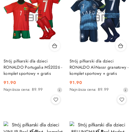
obniżką
obniżką
Strój piłkarski dla dzieci
Strój piłkarski dla dzieci
RONALDO Portugalia MŚ2026 -
RONALDO Al-Nassr granatowy -
komplet sportowy + gratis
komplet sportowy + gratis
91.90
91.90
Cena
Cena
Najniższa
Najniższa
Najniższa cena:
89.99
Najniższa cena:
89.99
promocyjna:
promocyjna:
cena
cena
z
z
30
30
dni
dni
przed
przed
obniżką
obniżką