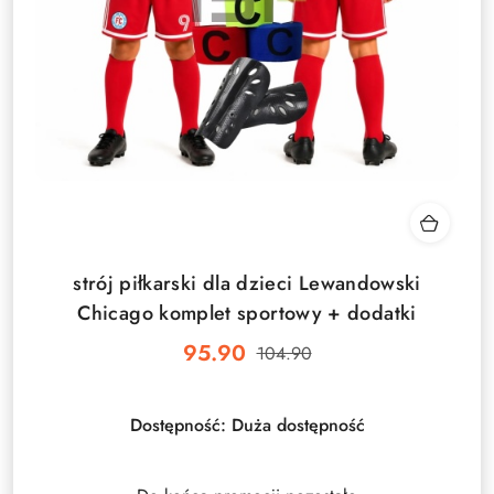
strój piłkarski dla dzieci Lewandowski
Chicago komplet sportowy + dodatki
95.90
104.90
Cena
Cena
promocyjna:
przed
promocją:
Dostępność:
Duża dostępność