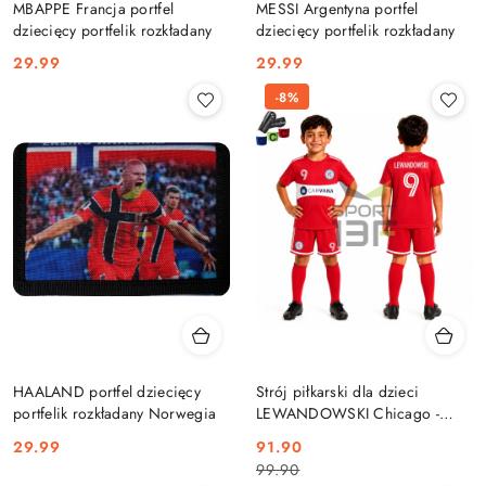
MBAPPE Francja portfel
MESSI Argentyna portfel
dziecięcy portfelik rozkładany
dziecięcy portfelik rozkładany
Cena:
Cena:
29.99
29.99
-8%
HAALAND portfel dziecięcy
Strój piłkarski dla dzieci
portfelik rozkładany Norwegia
LEWANDOWSKI Chicago -
komplet sportowy + gratis
Cena:
Cena
Cena
29.99
91.90
99.90
promocyjna:
przed