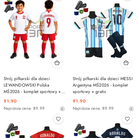
Strój piłkarski dla dzieci
Strój piłkarski dla dzieci MESSI
LEWANDOWSKI Polska
Argentyna MŚ2026 - komplet
MŚ2026 - komplet sportowy +
sportowy + gratis
gratis
91.90
91.90
Cena
Cena
Najniższa
Najniższa
Najniższa cena:
89.99
Najniższa cena:
89.99
promocyjna:
promocyjna:
cena
cena
z
z
30
30
dni
dni
przed
przed