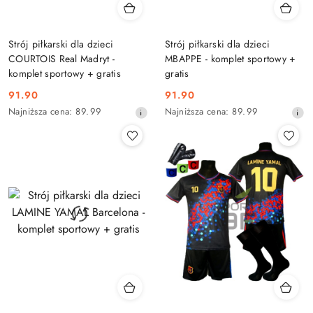
Strój piłkarski dla dzieci
Strój piłkarski dla dzieci
COURTOIS Real Madryt -
MBAPPE - komplet sportowy +
komplet sportowy + gratis
gratis
91.90
91.90
Cena
Cena
Najniższa
Najniższa
Najniższa cena:
89.99
Najniższa cena:
89.99
promocyjna:
promocyjna:
cena
cena
z
z
30
30
dni
dni
przed
przed
obniżką
obniżką