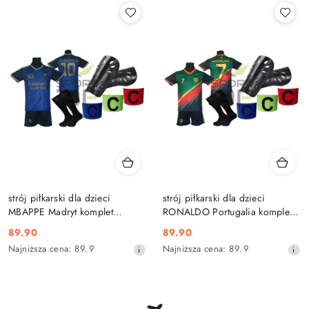
promocją:
strój piłkarski dla dzieci
strój piłkarski dla dzieci
MBAPPE Madryt komplet
RONALDO Portugalia komplet
sportowy + dodatki
sportowy + dodatki
Cena
Cena
89.90
89.90
promocyjna:
Najniższa
promocyjna:
Najniższa
Najniższa cena:
89.9
Najniższa cena:
89.9
cena
cena
z
z
30
30
dni
dni