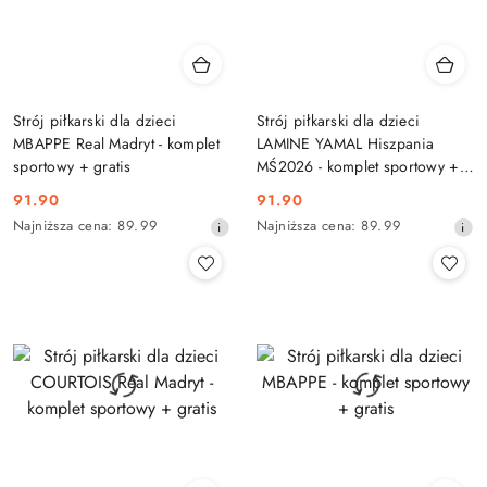
Strój piłkarski dla dzieci
Strój piłkarski dla dzieci
MBAPPE Real Madryt - komplet
LAMINE YAMAL Hiszpania
sportowy + gratis
MŚ2026 - komplet sportowy +
gratis
91.90
91.90
Cena
Cena
Najniższa
Najniższa
Najniższa cena:
89.99
Najniższa cena:
89.99
promocyjna:
promocyjna:
cena
cena
z
z
30
30
dni
dni
przed
przed
obniżką
obniżką