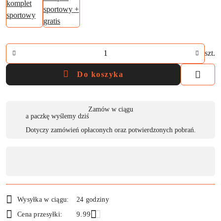
Ilość
szt.
Do koszyka
Dostępność
Zamów w ciągu
a paczkę wyślemy dziś
,
Dotyczy zamówień opłaconych oraz potwierdzonych pobrań.
płatność
i
dostawa
Wysyłka w ciągu:
24 godziny
Cena przesyłki:
9.99