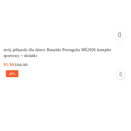
strój piłkarski dla dzieci Ronaldo Portugalia MŚ2026 komplet
sportowy + dodatki
104.90
95.90
Cena
Cena
-8%
promocyjna:
przed
promocją: