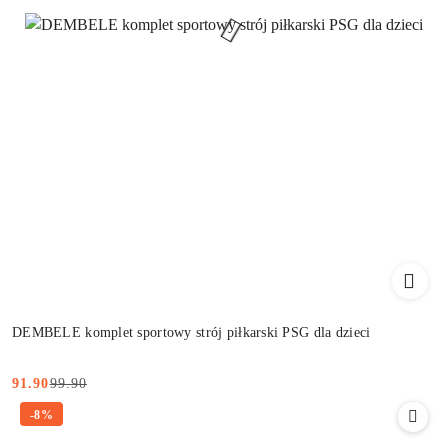
DEMBELE komplet sportowy strój piłkarski PSG dla dzieci
99.90
91.90
Cena
Cena
-8%
promocyjna:
przed
promocją: