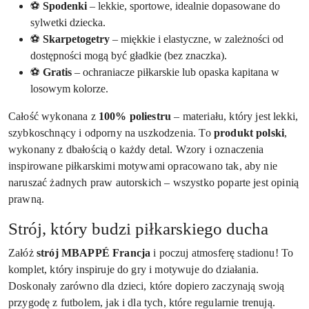
⚽
Spodenki
– lekkie, sportowe, idealnie dopasowane do
sylwetki dziecka.
⚽
Skarpetogetry
– miękkie i elastyczne, w zależności od
dostępności mogą być gładkie (bez znaczka).
⚽
Gratis
– ochraniacze piłkarskie lub opaska kapitana w
losowym kolorze.
Całość wykonana z
100% poliestru
– materiału, który jest lekki,
szybkoschnący i odporny na uszkodzenia. To
produkt polski
,
wykonany z dbałością o każdy detal. Wzory i oznaczenia
inspirowane piłkarskimi motywami opracowano tak, aby nie
naruszać żadnych praw autorskich – wszystko poparte jest opinią
prawną.
Strój, który budzi piłkarskiego ducha
Załóż
strój MBAPPÉ Francja
i poczuj atmosferę stadionu! To
komplet, który inspiruje do gry i motywuje do działania.
Doskonały zarówno dla dzieci, które dopiero zaczynają swoją
przygodę z futbolem, jak i dla tych, które regularnie trenują.