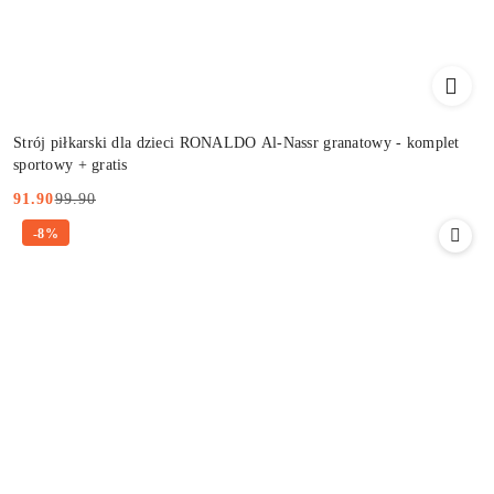
Strój piłkarski dla dzieci RONALDO Al-Nassr granatowy - komplet
sportowy + gratis
99.90
91.90
Cena
Cena
-8%
promocyjna:
przed
promocją: