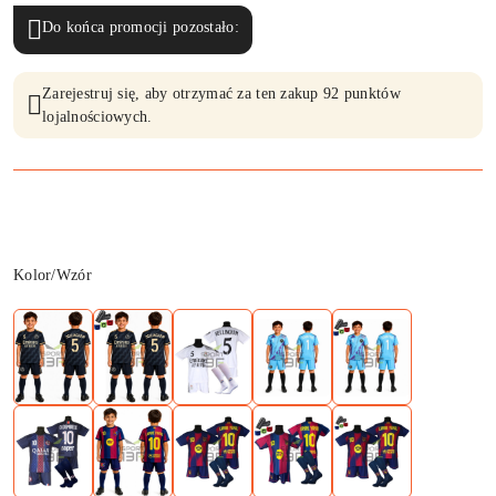
Do końca promocji pozostało:
Zarejestruj się, aby otrzymać za ten zakup 92 punktów
lojalnościowych.
Wariant
Kolor/Wzór