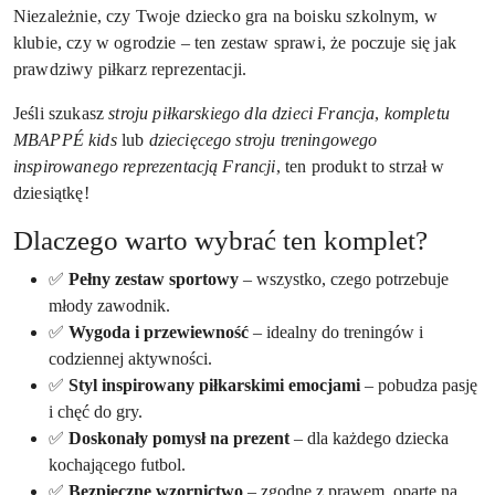
Niezależnie, czy Twoje dziecko gra na boisku szkolnym, w
klubie, czy w ogrodzie – ten zestaw sprawi, że poczuje się jak
prawdziwy piłkarz reprezentacji.
Jeśli szukasz
stroju piłkarskiego dla dzieci Francja
,
kompletu
MBAPPÉ kids
lub
dziecięcego stroju treningowego
inspirowanego reprezentacją Francji
, ten produkt to strzał w
dziesiątkę!
Dlaczego warto wybrać ten komplet?
✅
Pełny zestaw sportowy
– wszystko, czego potrzebuje
młody zawodnik.
✅
Wygoda i przewiewność
– idealny do treningów i
codziennej aktywności.
✅
Styl inspirowany piłkarskimi emocjami
– pobudza pasję
i chęć do gry.
✅
Doskonały pomysł na prezent
– dla każdego dziecka
kochającego futbol.
✅
Bezpieczne wzornictwo
– zgodne z prawem, oparte na