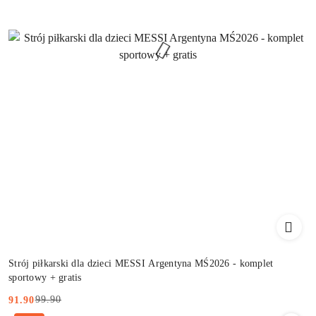
Strój piłkarski dla dzieci MESSI Argentyna MŚ2026 - komplet
sportowy + gratis
99.90
91.90
Cena
Cena