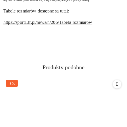
aby nie naruszać praw autorskich, wszystko podparte jest Opinią Prawną.
Tabele rozmiarów dostępne są tutaj:
https://sport13f.pl/news/n/206/Tabela-rozmiarow
Produkty
Produkty podobne
Pomiń karuzelę produktów
o
statusie:
-8%