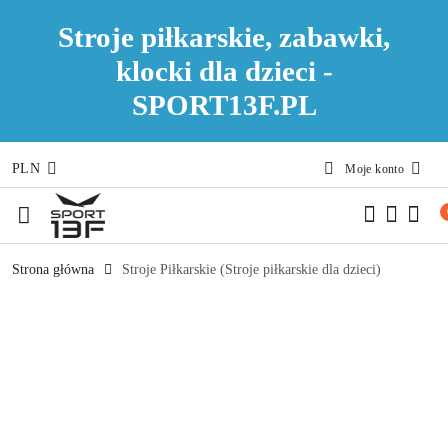
Stroje piłkarskie, zabawki,
klocki dla dzieci -
SPORT13F.PL
PLN
Moje konto
Przejdź do treści głównej
Przejdź do wyszukiwarki
Przejdź do moje konto
Przejdź do menu głównego
Przejdź do opisu produktu
Przejdź do stopki
Strona główna
Stroje Piłkarskie (Stroje piłkarskie dla dzieci)