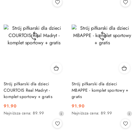
z
z
30
30
dni
dni
przed
przed
obniżką
obniżką
Strój piłkarski dla dzieci
Strój piłkarski dla dzieci
COURTOIS Real Madryt -
MBAPPE - komplet sportowy +
komplet sportowy + gratis
gratis
91.90
91.90
Cena
Cena
Najniższa
Najniższa
Najniższa cena:
89.99
Najniższa cena:
89.99
promocyjna:
promocyjna:
cena
cena
z
z
30
30
dni
dni