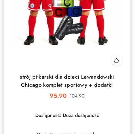
strój piłkarski dla dzieci Lewandowski
Chicago komplet sportowy + dodatki
95.90
104.90
Cena
Cena
promocyjna:
przed
promocją:
Dostępność:
Duża dostępność