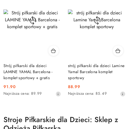
przed
przed
obniżką
obniżką
Strój piłkarski dla dzieci
strój piłkarski dla dzieci Lamine
LAMINE YAMAL Barcelona -
Yamal Barcelona komplet
komplet sportowy + gratis
sportowy
91.90
88.99
Cena
Cena
Najniższa
Najniższa
Najniższa cena:
89.99
Najniższa cena:
85.49
promocyjna:
promocyjna:
cena
cena
z
z
30
30
dni
dni
Stroje Piłkarskie dla Dzieci: Sklep z
przed
przed
obniżką
obniżką
Odzieżą Piłkarską