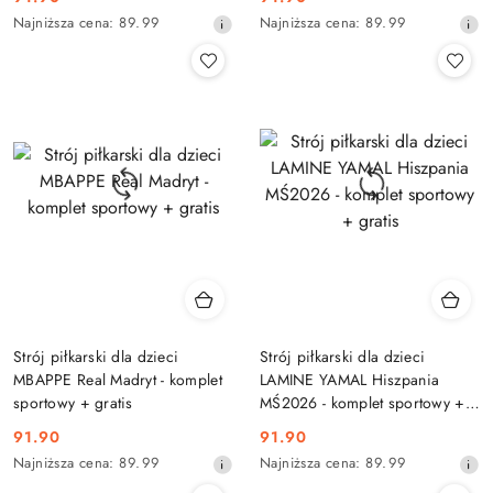
Cena
Cena
Najniższa
Najniższa
Najniższa cena:
89.99
Najniższa cena:
89.99
promocyjna:
promocyjna:
cena
cena
z
z
30
30
dni
dni
przed
przed
obniżką
obniżką
Strój piłkarski dla dzieci
Strój piłkarski dla dzieci
MBAPPE Real Madryt - komplet
LAMINE YAMAL Hiszpania
sportowy + gratis
MŚ2026 - komplet sportowy +
gratis
91.90
91.90
Cena
Cena
Najniższa
Najniższa
Najniższa cena:
89.99
Najniższa cena:
89.99
promocyjna:
promocyjna:
cena
cena