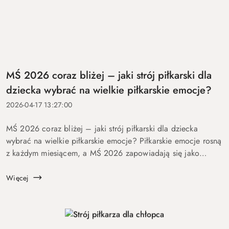
MŚ 2026 coraz bliżej – jaki strój piłkarski dla
dziecka wybrać na wielkie piłkarskie emocje?
2026-04-17 13:27:00
MŚ 2026 coraz bliżej – jaki strój piłkarski dla dziecka
wybrać na wielkie piłkarskie emocje? Piłkarskie emocje rosną
z każdym miesiącem, a MŚ 2026 zapowiadają się jako
wydarzenie, które ponownie rozbudzi wyobraźnię dzieci,
nastolatk&o...
Więcej