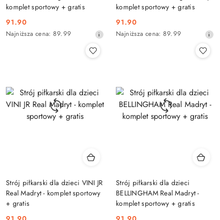
komplet sportowy + gratis
komplet sportowy + gratis
91.90
91.90
Cena
Cena
Najniższa
Najniższa
Najniższa cena:
89.99
Najniższa cena:
89.99
promocyjna:
promocyjna:
cena
cena
z
z
30
30
dni
dni
przed
przed
obniżką
obniżką
Strój piłkarski dla dzieci VINI JR
Strój piłkarski dla dzieci
Real Madryt - komplet sportowy
BELLINGHAM Real Madryt -
+ gratis
komplet sportowy + gratis
91.90
91.90