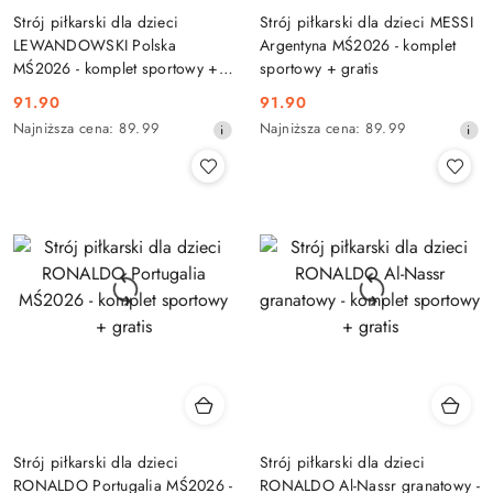
Strój piłkarski dla dzieci
Strój piłkarski dla dzieci MESSI
LEWANDOWSKI Polska
Argentyna MŚ2026 - komplet
MŚ2026 - komplet sportowy +
sportowy + gratis
gratis
91.90
91.90
Cena
Cena
Najniższa
Najniższa
Najniższa cena:
89.99
Najniższa cena:
89.99
promocyjna:
promocyjna:
cena
cena
z
z
30
30
dni
dni
przed
przed
obniżką
obniżką
Strój piłkarski dla dzieci
Strój piłkarski dla dzieci
RONALDO Portugalia MŚ2026 -
RONALDO Al-Nassr granatowy -