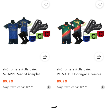
promocją:
strój piłkarski dla dzieci
strój piłkarski dla dzieci
MBAPPE Madryt komplet
RONALDO Portugalia komplet
sportowy + dodatki
sportowy + dodatki
Cena
Cena
89.90
89.90
promocyjna:
Najniższa
promocyjna:
Najniższa
Najniższa cena:
89.9
Najniższa cena:
89.9
cena
cena
z
z
30
30
dni
dni