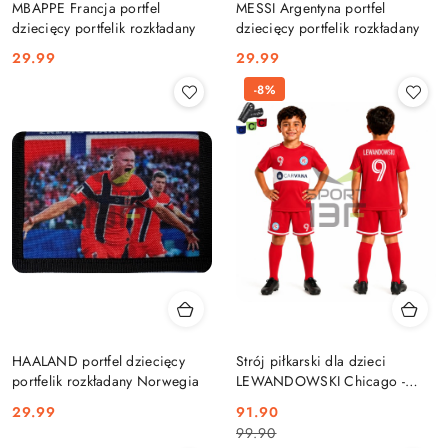
MBAPPE Francja portfel
MESSI Argentyna portfel
dziecięcy portfelik rozkładany
dziecięcy portfelik rozkładany
Cena:
Cena:
29.99
29.99
-8%
HAALAND portfel dziecięcy
Strój piłkarski dla dzieci
portfelik rozkładany Norwegia
LEWANDOWSKI Chicago -
komplet sportowy + gratis
Cena:
Cena
Cena
29.99
91.90
99.90
promocyjna:
przed