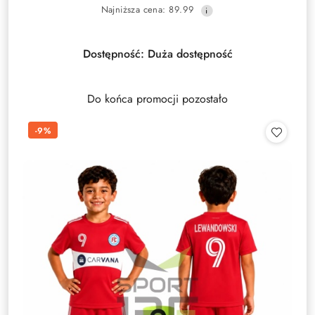
Najniższa
Najniższa cena:
89.99
promocyjna:
cena
z
30
Dostępność:
Duża dostępność
dni
przed
obniżką
Do końca promocji pozostało
-9%