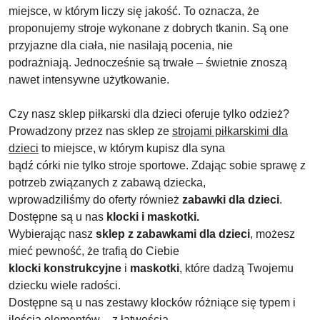
miejsce, w którym liczy się jakość. To oznacza, że
proponujemy stroje wykonane z dobrych tkanin. Są one
przyjazne dla ciała, nie nasilają pocenia, nie
podrażniają. Jednocześnie są trwałe – świetnie znoszą
nawet intensywne użytkowanie.
Czy nasz sklep piłkarski dla dzieci oferuje tylko odzież?
Prowadzony przez nas sklep ze
strojami piłkarskimi dla
dzieci
to miejsce, w którym kupisz dla syna
bądź córki nie tylko stroje sportowe. Zdając sobie sprawę z
potrzeb związanych z zabawą dziecka,
wprowadziliśmy do oferty również
zabawki dla dzieci
.
Dostępne są u nas
klocki i maskotki.
Wybierając nasz
sklep z zabawkami dla dzieci
, możesz
mieć pewność, że trafią do Ciebie
klocki konstrukcyjne
i
maskotki
, które dadzą Twojemu
dziecku wiele radości.
Dostępne są u nas zestawy klocków różniące się typem i
ilością elementów – z łatwością