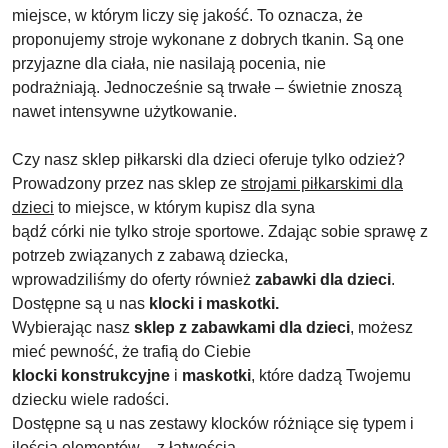
miejsce, w którym liczy się jakość. To oznacza, że
proponujemy stroje wykonane z dobrych tkanin. Są one
przyjazne dla ciała, nie nasilają pocenia, nie
podrażniają. Jednocześnie są trwałe – świetnie znoszą
nawet intensywne użytkowanie.
Czy nasz sklep piłkarski dla dzieci oferuje tylko odzież?
Prowadzony przez nas sklep ze
strojami piłkarskimi dla
dzieci
to miejsce, w którym kupisz dla syna
bądź córki nie tylko stroje sportowe. Zdając sobie sprawę z
potrzeb związanych z zabawą dziecka,
wprowadziliśmy do oferty również
zabawki dla dzieci
.
Dostępne są u nas
klocki i maskotki.
Wybierając nasz
sklep z zabawkami dla dzieci
, możesz
mieć pewność, że trafią do Ciebie
klocki konstrukcyjne
i
maskotki
, które dadzą Twojemu
dziecku wiele radości.
Dostępne są u nas zestawy klocków różniące się typem i
ilością elementów – z łatwością