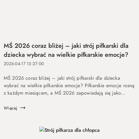
MŚ 2026 coraz bliżej – jaki strój piłkarski dla
dziecka wybrać na wielkie piłkarskie emocje?
2026-04-17 13:27:00
MŚ 2026 coraz bliżej – jaki strój piłkarski dla dziecka
wybrać na wielkie piłkarskie emocje? Piłkarskie emocje rosną
z każdym miesiącem, a MŚ 2026 zapowiadają się jako
wydarzenie, które ponownie rozbudzi wyobraźnię dzieci,
nastolatk&o...
Więcej