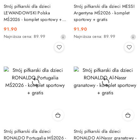
Strój piłkarski dla dzieci
Strój piłkarski dla dzieci MESSI
LEWANDOWSKI Polska
Argentyna MŚ2026 - komplet
MŚ2026 - komplet sportowy +
sportowy + gratis
gratis
91.90
91.90
Cena
Cena
Najniższa
Najniższa
Najniższa cena:
89.99
Najniższa cena:
89.99
promocyjna:
promocyjna:
cena
cena
z
z
30
30
dni
dni
przed
przed
obniżką
obniżką
Strój piłkarski dla dzieci
Strój piłkarski dla dzieci
RONALDO Portugalia MŚ2026 -
RONALDO Al-Nassr granatowy -