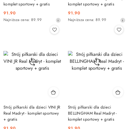
komplet sportowy + gratis
komplet sportowy + gratis
91.90
91.90
Cena
Cena
Najniższa
Najniższa
Najniższa cena:
89.99
Najniższa cena:
89.99
promocyjna:
promocyjna:
cena
cena
z
z
30
30
dni
dni
przed
przed
obniżką
obniżką
Strój piłkarski dla dzieci VINI JR
Strój piłkarski dla dzieci
Real Madryt - komplet sportowy
BELLINGHAM Real Madryt -
+ gratis
komplet sportowy + gratis
91.90
91.90