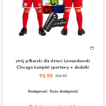
strój piłkarski dla dzieci Lewandowski
Chicago komplet sportowy + dodatki
95.90
104.90
Cena
Cena
promocyjna:
przed
promocją:
Dostępność:
Duża dostępność