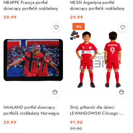
MBAPPE Francja portfel
MESSI Argentyna portfel
dziecięcy portfelik rozkładany
dziecięcy portfelik rozkładany
Cena:
Cena:
29.99
29.99
-8%
HAALAND portfel dziecięcy
Strój piłkarski dla dzieci
portfelik rozkładany Norwegia
LEWANDOWSKI Chicago -
komplet sportowy + gratis
Cena:
Cena
Cena
29.99
91.90
99.90
promocyjna:
przed