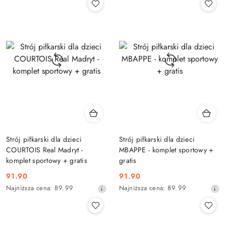
z
z
30
30
dni
dni
przed
przed
obniżką
obniżką
Strój piłkarski dla dzieci
Strój piłkarski dla dzieci
COURTOIS Real Madryt -
MBAPPE - komplet sportowy +
komplet sportowy + gratis
gratis
91.90
91.90
Cena
Cena
Najniższa
Najniższa
Najniższa cena:
89.99
Najniższa cena:
89.99
promocyjna:
promocyjna:
cena
cena
z
z
30
30
dni
dni