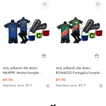
promocją:
strój piłkarski dla dzieci
strój piłkarski dla dzieci
MBAPPE Madryt komplet
RONALDO Portugalia komplet
sportowy + dodatki
sportowy + dodatki
Cena
Cena
89.90
89.90
promocyjna:
Najniższa
promocyjna:
Najniższa
Najniższa cena:
89.9
Najniższa cena:
89.9
cena
cena
z
z
30
30
dni
dni