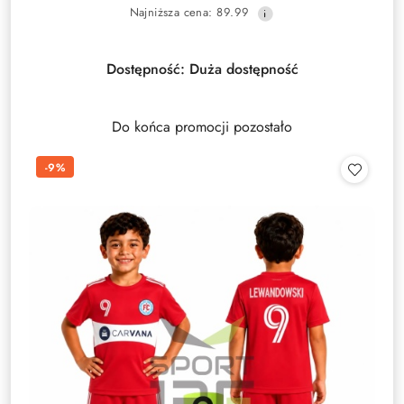
Najniższa
Najniższa cena:
89.99
promocyjna:
cena
z
30
Dostępność:
Duża dostępność
dni
przed
obniżką
Do końca promocji pozostało
-9%