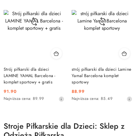
przed
przed
obniżką
obniżką
Strój piłkarski dla dzieci
strój piłkarski dla dzieci Lamine
LAMINE YAMAL Barcelona -
Yamal Barcelona komplet
komplet sportowy + gratis
sportowy
91.90
88.99
Cena
Cena
Najniższa
Najniższa
Najniższa cena:
89.99
Najniższa cena:
85.49
promocyjna:
promocyjna:
cena
cena
z
z
30
30
dni
dni
Stroje Piłkarskie dla Dzieci: Sklep z
przed
przed
obniżką
obniżką
Odzieżą Piłkarską