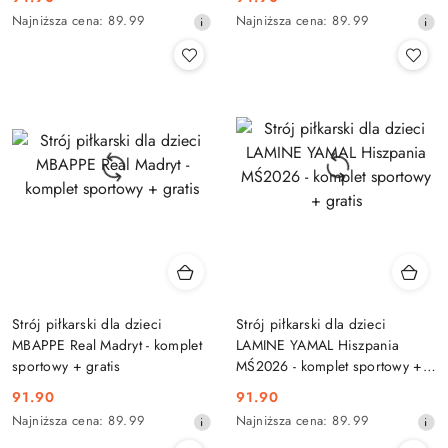
Cena
Cena
Najniższa
Najniższa
Najniższa cena:
89.99
Najniższa cena:
89.99
promocyjna:
promocyjna:
cena
cena
z
z
30
30
dni
dni
przed
przed
obniżką
obniżką
Strój piłkarski dla dzieci
Strój piłkarski dla dzieci
MBAPPE Real Madryt - komplet
LAMINE YAMAL Hiszpania
sportowy + gratis
MŚ2026 - komplet sportowy +
gratis
91.90
91.90
Cena
Cena
Najniższa
Najniższa
Najniższa cena:
89.99
Najniższa cena:
89.99
promocyjna:
promocyjna:
cena
cena