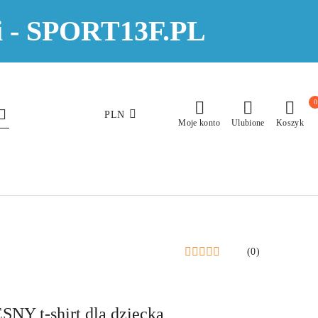
eci - SPORT13F.PL
0
PLN
Moje konto
Ulubione
Koszyk
(0)
NY t-shirt dla dziecka