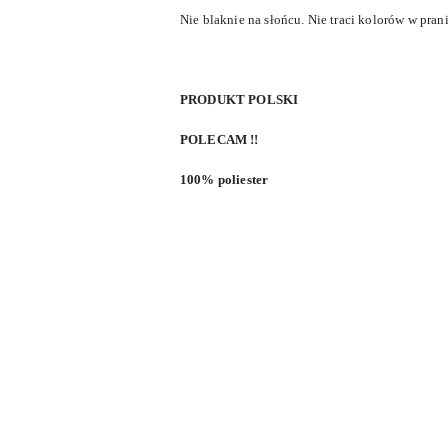
Nie blaknie na słońcu. Nie traci kolorów w pran
PRODUKT POLSKI
POLECAM !!
100% poliester
Pomiń karuzelę produktów