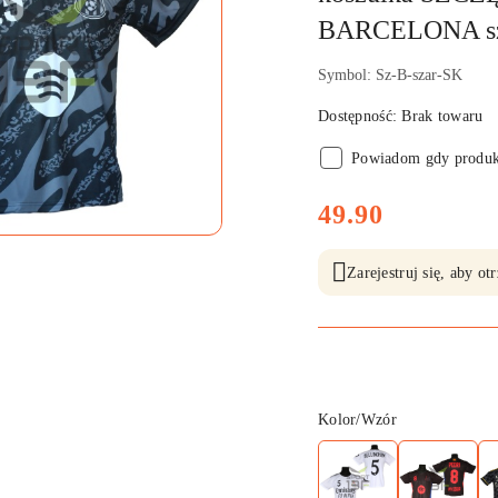
BARCELONA sz
Symbol:
Sz-B-szar-SK
Dostępność:
Brak towaru
Powiadom gdy produkt
cena:
49.90
Zarejestruj się, aby o
Wariant
Kolor/Wzór