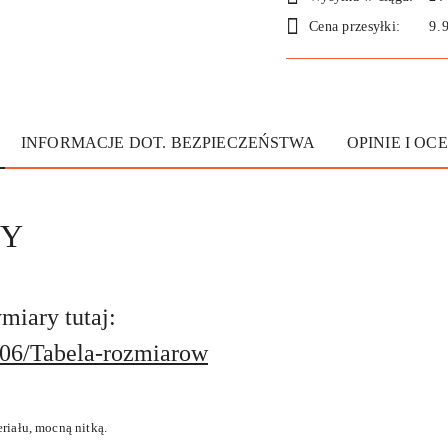
i
Cena przesyłki:
9.
dostawa
INFORMACJE DOT. BEZPIECZEŃSTWA
OPINIE I OCE
NY
iary tutaj:
/206/Tabela-rozmiarow
iału, mocną nitką.