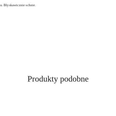
iu. Błyskawicznie schnie.
Produkty
Produkty podobne
o
statusie: