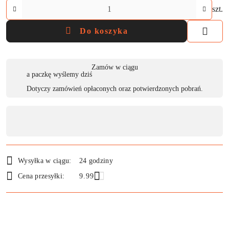
Ilość
szt.
Do koszyka
Dostępność
Zamów w ciągu
a paczkę wyślemy dziś
,
Dotyczy zamówień opłaconych oraz potwierdzonych pobrań.
płatność
i
dostawa
Wysyłka w ciągu:
24 godziny
Cena przesyłki:
9.99