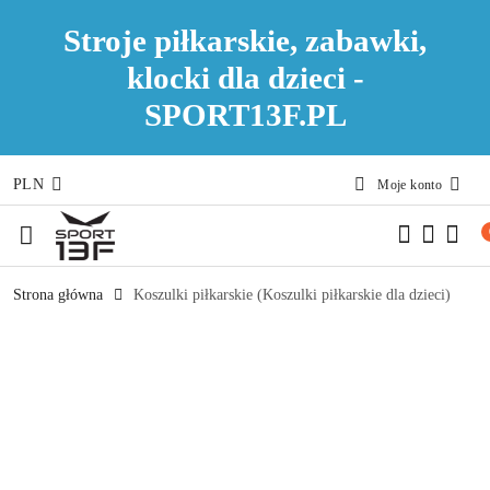
Stroje piłkarskie, zabawki,
klocki dla dzieci -
SPORT13F.PL
PLN
Moje konto
Przejdź do treści głównej
Przejdź do wyszukiwarki
Przejdź do moje konto
Przejdź do menu głównego
Przejdź do opisu produktu
Przejdź do stopki
Strona główna
Koszulki piłkarskie (Koszulki piłkarskie dla dzieci)