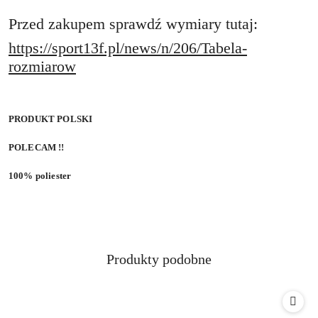
Przed zakupem sprawdź wymiary tutaj:
https://sport13f.pl/news/n/206/Tabela-
rozmiarow
PRODUKT POLSKI
POLECAM !!
100% poliester
Produkty
Produkty podobne
Pomiń karuzelę produktów
o
statusie: