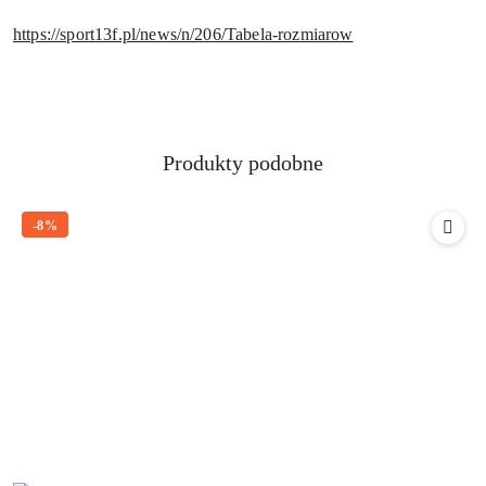
https://sport13f.pl/news/n/206/Tabela-rozmiarow
Produkty
Produkty podobne
Pomiń karuzelę produktów
o
statusie:
-8%