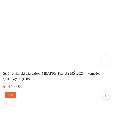
Strój piłkarski dla dzieci MBAPPE Francja MŚ 2026 - komplet
sportowy + gratis
99.90
91.90
Cena
Cena
-8%
promocyjna:
przed
promocją: