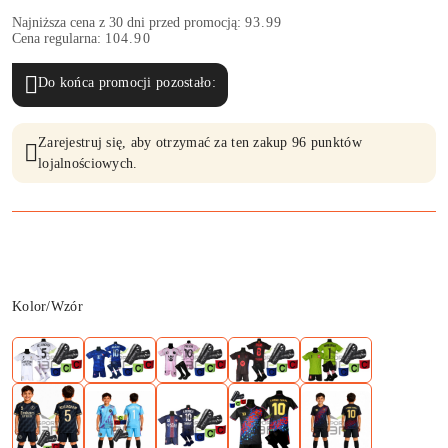
Najniższa cena z 30 dni przed promocją:
93.99
Cena regularna:
104.90
Do końca promocji pozostało:
Zarejestruj się, aby otrzymać za ten zakup 96 punktów
lojalnościowych.
Wariant
Kolor/Wzór