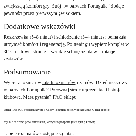
zwiększają komfort gry. Strój „w barwach Portugalia” dodaje
pewności przed pierwszym gwizdkiem.
Dodatkowe wskazówki
Rozgrzewka (5–8 minut) i schłodzenie (3–4 minuty) pomagają
utrzymać komfort i regenerację. Po treningu wypierz komplet w
30°C na lewej stronie – szybkie schnięcie ułatwia rotację
zestawów.
Podsumowanie
Wybierz rozmiar w
tabeli rozmiarów
i zamów. Dzień meczowy
w barwach Portugalia? Porównaj
stroje reprezentacji
i
stroje
klubowe
. Masz pytania?
FAQ sklepu
.
Znaki klubowe, reprezentacyjne i wzory koszulek zostały opracowane w taki sposób,
aby nie naruszać praw autorskich, wszystko podparte jest Opinią Prawną.
Tabele rozmiarów dostępne są tutaj: