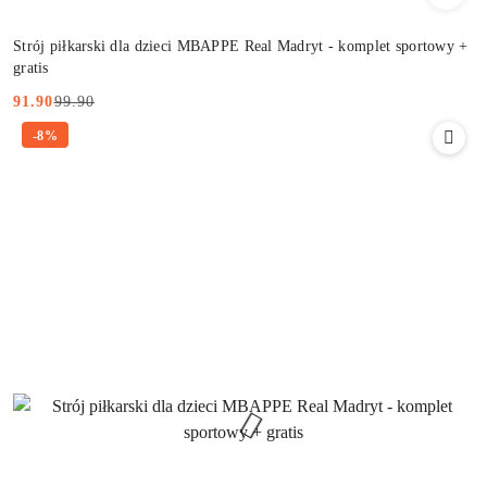
Strój piłkarski dla dzieci MBAPPE Real Madryt - komplet sportowy +
gratis
99.90
91.90
Cena
Cena
-8%
promocyjna:
przed
promocją: