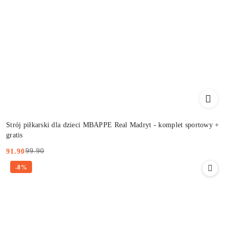
Strój piłkarski dla dzieci MBAPPE Real Madryt - komplet sportowy +
gratis
99.90
91.90
Cena
Cena
-8%
promocyjna:
przed
promocją: