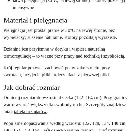
łatwa pielęgnacja (30°C, na lewej stronie) – kolory pozostają
intensywne
Materiał i pielęgnacja
Pielęgnacja jest prosta: pranie w 30°C na lewej stronie, bez
wybielaczy; suszenie naturalne. Kolory pozostają wyraziste.
Dzianina jest przyjemna w dotyku i wspiera naturalną
termoregulację – to ważne przy pracy nad techniką i szybkością.
Krój regular pozwala zachować pełny zakres ruchu przy
zwrotach, przyjęciu piłki i uderzeniach z pierwszej piłki.
Jak dobrać rozmiar
Dobieraj rozmiar do wzrostu dziecka (122–164 cm). Przy granicy
warto wybrać większy dla swobody ruchu. Szczegóły znajdziesz
tutaj:
tabela rozmiarów
.
Popularne dopasowania według wzrostu: 122, 128, 134,
140 cm
,
146, 152, 158, 164. Jeśli dziecko jest na granicy – weź rozmiar