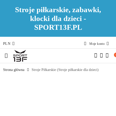
Stroje piłkarskie, zabawki,
klocki dla dzieci -
SPORT13F.PL
PLN
Moje konto
Przejdź do treści głównej
Przejdź do wyszukiwarki
Przejdź do moje konto
Przejdź do menu głównego
Przejdź do opisu produktu
Przejdź do stopki
Strona główna
Stroje Piłkarskie (Stroje piłkarskie dla dzieci)