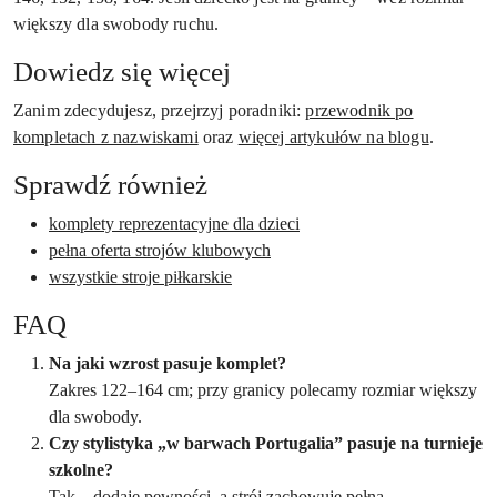
większy dla swobody ruchu.
Dowiedz się więcej
Zanim zdecydujesz, przejrzyj poradniki:
przewodnik po
kompletach z nazwiskami
oraz
więcej artykułów na blogu
.
Sprawdź również
komplety reprezentacyjne dla dzieci
pełna oferta strojów klubowych
wszystkie stroje piłkarskie
FAQ
Na jaki wzrost pasuje komplet?
Zakres 122–164 cm; przy granicy polecamy rozmiar większy
dla swobody.
Czy stylistyka „w barwach Portugalia” pasuje na turnieje
szkolne?
Tak – dodaje pewności, a strój zachowuje pełną