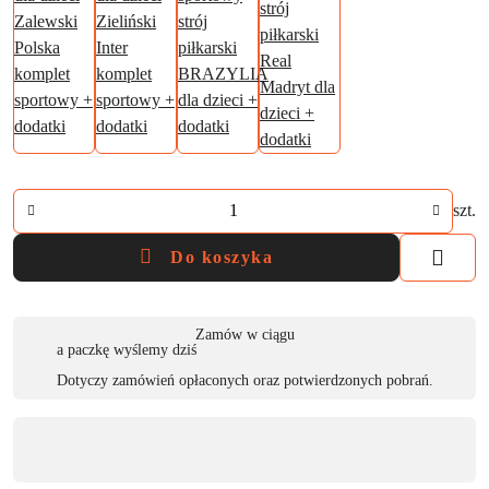
Ilość
szt.
Do koszyka
Dostępność
Zamów w ciągu
a paczkę wyślemy dziś
,
Dotyczy zamówień opłaconych oraz potwierdzonych pobrań.
płatność
i
dostawa