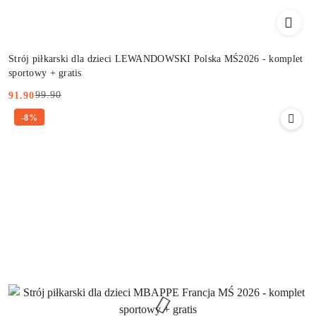
Strój piłkarski dla dzieci LEWANDOWSKI Polska MŚ2026 - komplet
sportowy + gratis
99.90
91.90
Cena
Cena
-8%
promocyjna:
przed
promocją: