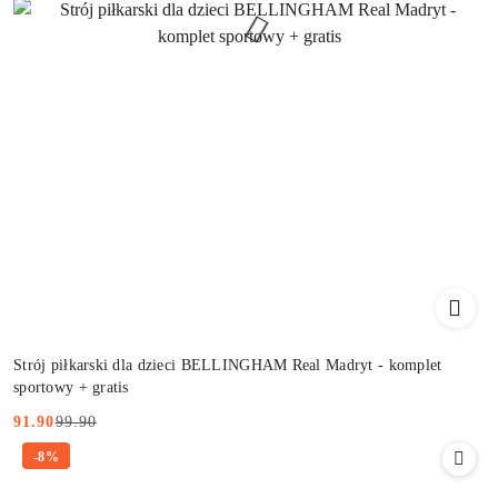
Strój piłkarski dla dzieci BELLINGHAM Real Madryt - komplet
sportowy + gratis
99.90
91.90
Cena
Cena
-8%
promocyjna:
przed
promocją: