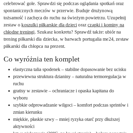
celebrować gole. Sprawdzi się podczas oglądania spotkań oraz
spontanicznych meczów w przerwie. Buduje drużynową
tożsamość i zachęca do ruchu na świeżym powietrzu. Uzupełnij
zestaw o
koszulki piłkarskie dla dzieci
oraz
czapki i kominy na
chłodne treningi
. Szukasz konkretu? Sprawdź także: ubiór na
trening piłkarski dla dziecka, w barwach portugalia me24, zestaw
piłkarski dla chłopca na prezent.
Co wyróżnia ten komplet
elastyczna talia spodenek – stabilne dopasowanie bez ucisku
przewiewna struktura dzianiny – naturalna termoregulacja w
ruchu
gratisy w zestawie – ochraniacze i opaska kapitana do
wyboru
szybkie odprowadzanie wilgoci – komfort podczas sprintów i
zmian kierunku
miękkie, płaskie szwy – mniej ryzyka otarć przy dłuższej
aktywności